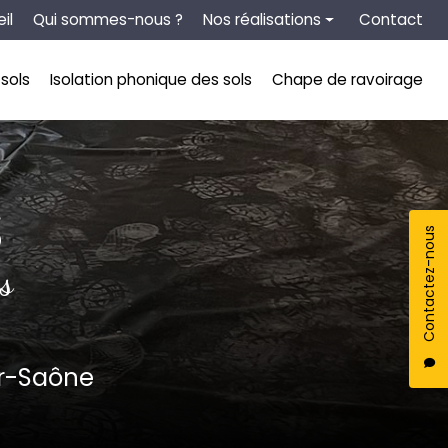
tion secondaire
il
Qui sommes-nous ?
Nos réalisations
Contact
Chape liquide
sols
Isolation phonique des sols
Chape de ravoirage
Isolation thermique des sols
Isolation phonique des sols
Chape de ravoirage
S
Contactez-nous
s
ur-Saône