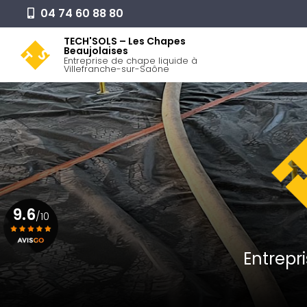
Aller
04 74 60 88 80
au
Navigation pr
contenu
TECH'SOLS – Les Chapes
Beaujolaises
principal
Entreprise de chape liquide à
Villefranche-sur-Saône
9.6
/10
Entrepr
Voir le certificat