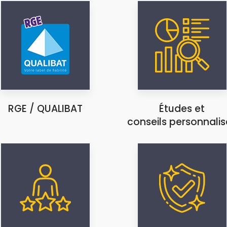
RGE / QUALIBAT
Études et
conseils personnalis