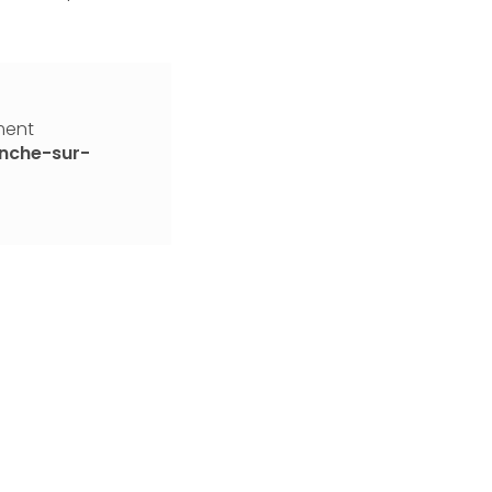
ment
anche-sur-