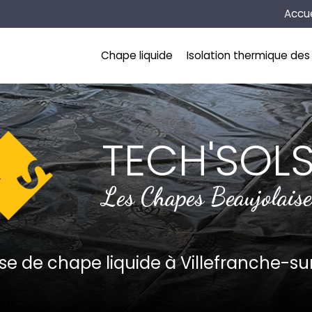
Naviga
Accue
incipale
Chape liquide
Isolation thermique des 
TECH'SOL
Les Chapes Beaujolaise
ise de chape liquide
à Villefranche-s