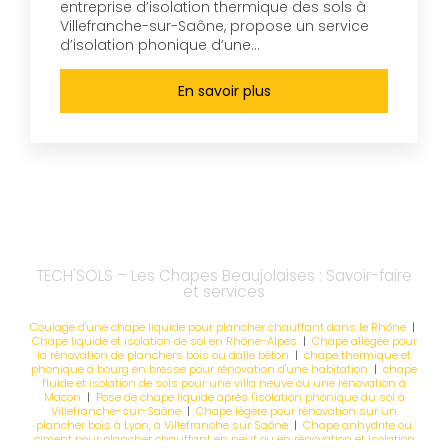
entreprise d’isolation thermique des sols à
Villefranche-sur-Saône, propose un service
d’isolation phonique d’une...
En savoir plus
TECH'SOLS – Les Chapes Beaujolaises : Savoir-faire
et services
Coulage d'une chape liquide pour plancher chauffant dans le Rhône
|
Chape liquide et isolation de sol en Rhône-Alpes
|
Chape allégée pour
la rénovation de planchers bois ou dalle béton
|
chape thermique et
phonique à bourg en bresse pour rénovation d'une habitation
|
chape
fluide et isolation de sols pour une villa neuve ou une rénovation à
Macon
|
Pose de chape liquide après l'isolation phonique du sol à
Villefranche-sur-Saône
|
Chape légère pour rénovation sur un
plancher bois à Lyon, à Villefranche sur Saône
|
Chape anhydrite ou
ciment pour plancher chauffant en neuf ou en rénovation et isolation