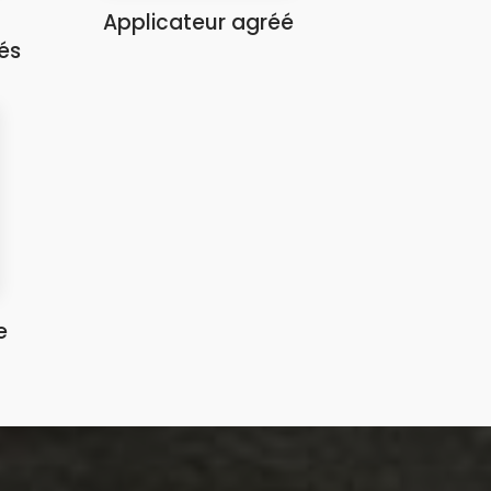
Applicateur agréé
és
e