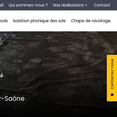
tion secondaire
il
Qui sommes-nous ?
Nos réalisations
Contact
Chape liquide
sols
Isolation phonique des sols
Chape de ravoirage
Isolation thermique des sols
Isolation phonique des sols
Chape de ravoirage
S
Contactez-nous
s
ur-Saône