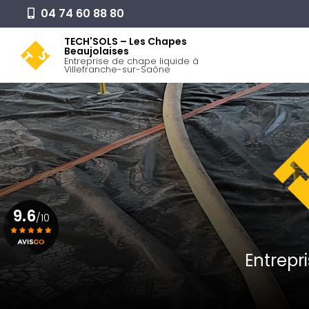
Aller
04 74 60 88 80
au
Navigation pr
contenu
TECH'SOLS – Les Chapes
Beaujolaises
principal
Entreprise de chape liquide à
Villefranche-sur-Saône
9.6
/10
Entrepr
Voir le certificat