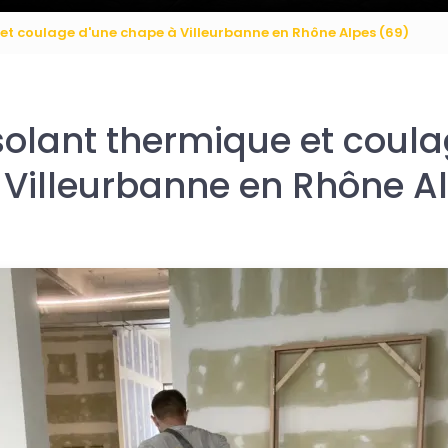
 et coulage d'une chape à Villeurbanne en Rhône Alpes (69)
solant thermique et coul
Villeurbanne en Rhône A