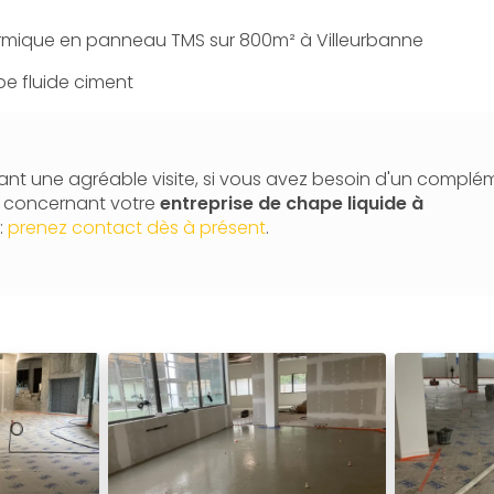
ermique en panneau TMS sur 800m² à Villeurbanne
e fluide ciment
nt une agréable visite, si vous avez besoin d'un complé
n concernant votre
entreprise de chape liquide
à
:
prenez contact dès à présent
.