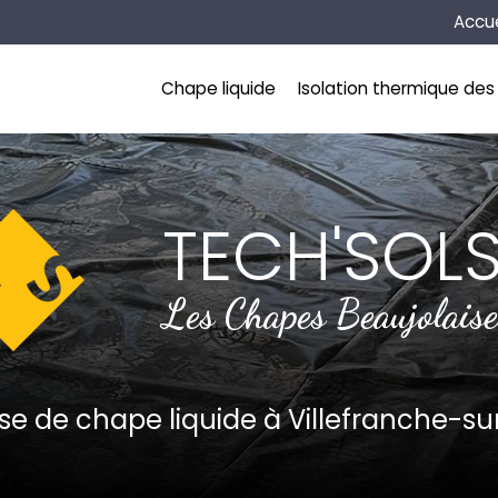
Naviga
Accue
incipale
Chape liquide
Isolation thermique des 
TECH'SOL
Les Chapes Beaujolaise
ise de chape liquide
à Villefranche-s