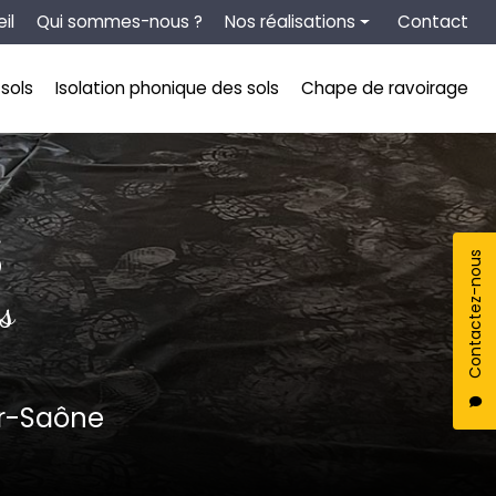
tion secondaire
il
Qui sommes-nous ?
Nos réalisations
Contact
Chape liquide
sols
Isolation phonique des sols
Chape de ravoirage
Isolation thermique des sols
Isolation phonique des sols
Chape de ravoirage
S
Contactez-nous
s
ur-Saône