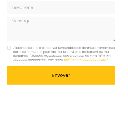
Téléphone
Message
J'autorise ce site à conserver l'ensemble des données transmises
dans ce formulaire pour faciliter le suivi et le traitement de ma
demande.
(Aucune exploitation commerciale ne sera faite des
données concervées. Voir notre
politique de confidentialité
)