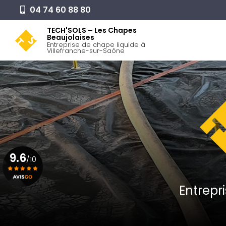
Aller
04 74 60 88 80
au
Navigation pr
contenu
TECH'SOLS – Les Chapes
Beaujolaises
principal
Entreprise de chape liquide à
Villefranche-sur-Saône
9.6
/10
Entrepr
Voir le certificat