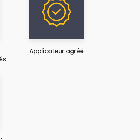
Applicateur agréé
és
e