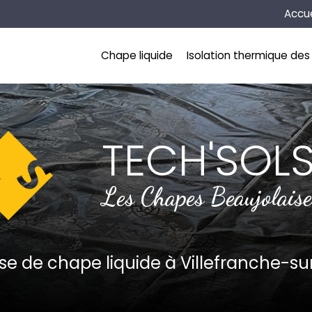
Naviga
Accue
incipale
Chape liquide
Isolation thermique des 
TECH'SOL
Les Chapes Beaujolaise
ise de chape liquide
à Villefranche-s