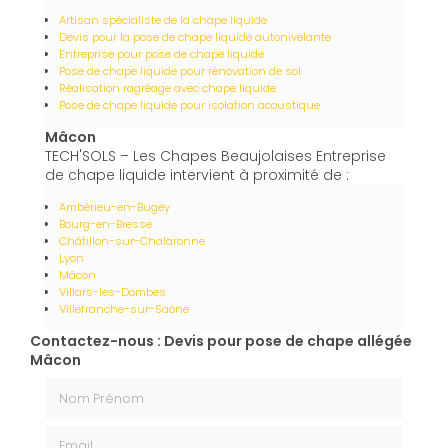
Artisan spécialiste de la chape liquide
Devis pour la pose de chape liquide autonivelante
Entreprise pour pose de chape liquide
Pose de chape liquide pour rénovation de sol
Réalisation ragréage avec chape liquide
Pose de chape liquide pour isolation acoustique
Mâcon
TECH'SOLS – Les Chapes Beaujolaises Entreprise
de chape liquide intervient à proximité de :
Ambérieu-en-Bugey
Bourg-en-Bresse
Châtillon-sur-Chalaronne
Lyon
Mâcon
Villars-les-Dombes
Villefranche-sur-Saône
Contactez-nous : Devis pour pose de chape allégée
Mâcon
Nom Prénom
Email