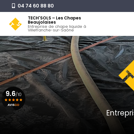
Aller
04 74 60 88 80
au
Navigation pr
contenu
TECH'SOLS – Les Chapes
Beaujolaises
principal
Entreprise de chape liquide à
Villefranche-sur-Saône
9.6
/10
Entrepr
Voir le certificat