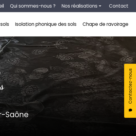
tion secondaire
il
Qui sommes-nous ?
Nos réalisations
Contact
Chape liquide
sols
Isolation phonique des sols
Chape de ravoirage
Isolation thermique des sols
Isolation phonique des sols
Chape de ravoirage
S
Contactez-nous
s
ur-Saône