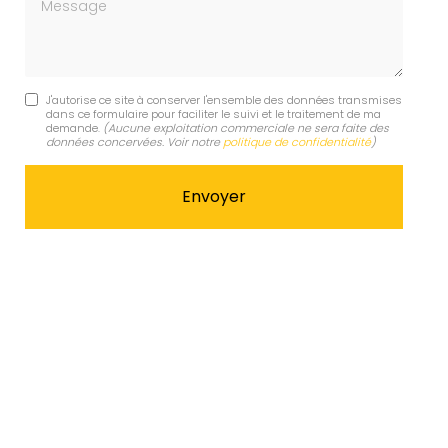
Message
J'autorise ce site à conserver l'ensemble des données transmises
dans ce formulaire pour faciliter le suivi et le traitement de ma
demande.
(Aucune exploitation commerciale ne sera faite des
données concervées. Voir notre
politique de confidentialité
)