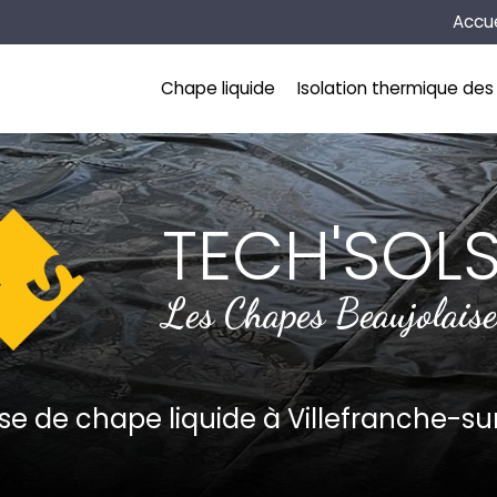
Naviga
Accue
incipale
Chape liquide
Isolation thermique des 
TECH'SOL
Les Chapes Beaujolaise
ise de chape liquide
à Villefranche-s