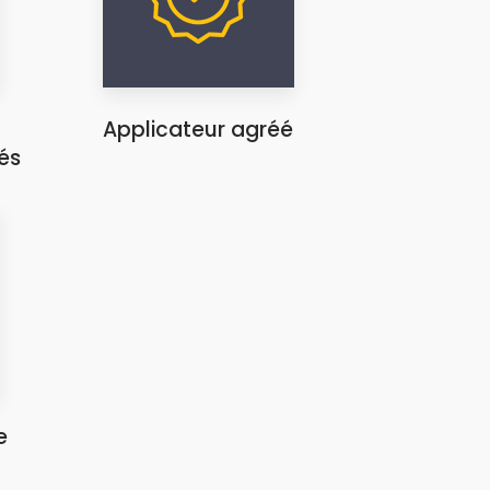
Applicateur agréé
és
e