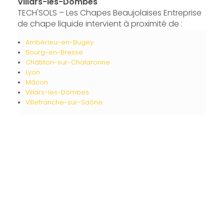
Villars-les-Dombes
TECH'SOLS – Les Chapes Beaujolaises Entreprise
de chape liquide intervient à proximité de :
Ambérieu-en-Bugey
Bourg-en-Bresse
Châtillon-sur-Chalaronne
Lyon
Mâcon
Villars-les-Dombes
Villefranche-sur-Saône