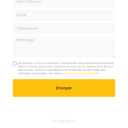
Email
Téléphone
Message
J'autorise ce site à conserver l'ensemble des données transmises
dans ce formulaire pour faciliter le suivi et le traitement de ma
demande.
(Aucune exploitation commerciale ne sera faite des
données concervées. Voir notre
politique de confidentialité
)
En savoir +