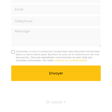
Email
Téléphone
Message
J'autorise ce site à conserver l'ensemble des données transmises
dans ce formulaire pour faciliter le suivi et le traitement de ma
demande.
(Aucune exploitation commerciale ne sera faite des
données concervées. Voir notre
politique de confidentialité
)
En savoir +