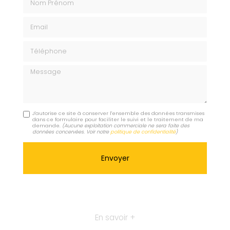
Email
Téléphone
Message
J'autorise ce site à conserver l'ensemble des données transmises
dans ce formulaire pour faciliter le suivi et le traitement de ma
demande.
(Aucune exploitation commerciale ne sera faite des
données concervées. Voir notre
politique de confidentialité
)
En savoir +