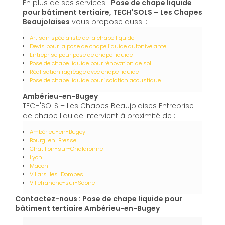
En plus de ses services :
Pose de chape liquide
pour bâtiment tertiaire, TECH'SOLS – Les Chapes
Beaujolaises
vous propose aussi :
Artisan spécialiste de la chape liquide
Devis pour la pose de chape liquide autonivelante
Entreprise pour pose de chape liquide
Pose de chape liquide pour rénovation de sol
Réalisation ragréage avec chape liquide
Pose de chape liquide pour isolation acoustique
Ambérieu-en-Bugey
TECH'SOLS – Les Chapes Beaujolaises Entreprise
de chape liquide intervient à proximité de :
Ambérieu-en-Bugey
Bourg-en-Bresse
Châtillon-sur-Chalaronne
Lyon
Mâcon
Villars-les-Dombes
Villefranche-sur-Saône
Contactez-nous : Pose de chape liquide pour
bâtiment tertiaire Ambérieu-en-Bugey
Nom Prénom