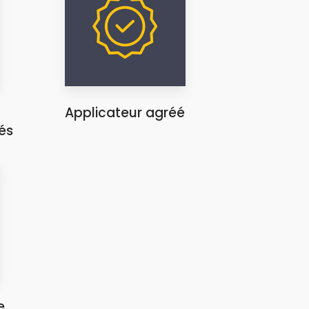
Applicateur agréé
és
e