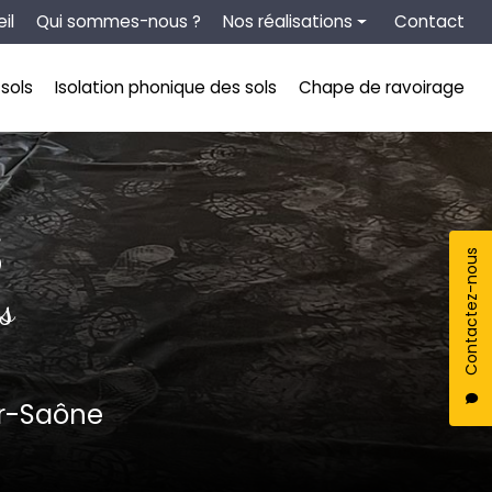
tion secondaire
il
Qui sommes-nous ?
Nos réalisations
Contact
Chape liquide
sols
Isolation phonique des sols
Chape de ravoirage
Isolation thermique des sols
Isolation phonique des sols
Chape de ravoirage
S
Contactez-nous
s
ur-Saône