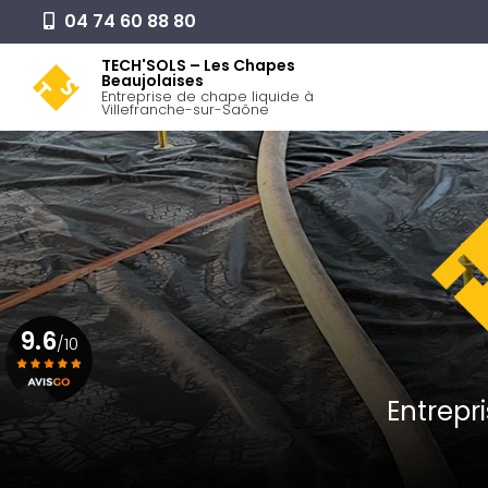
Aller
04 74 60 88 80
au
Navigation pr
contenu
TECH'SOLS – Les Chapes
Beaujolaises
principal
Entreprise de chape liquide à
Villefranche-sur-Saône
9.6
/10
Entrepr
Voir le certificat