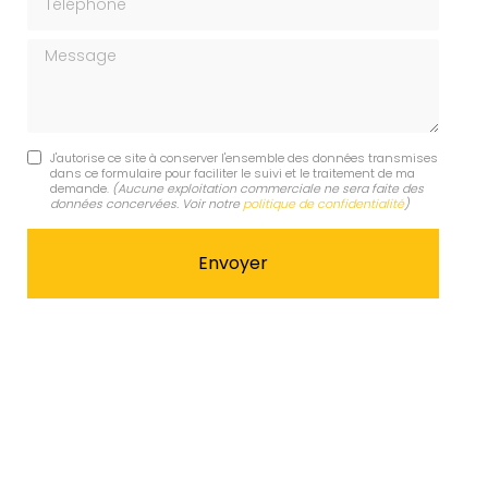
Message
J'autorise ce site à conserver l'ensemble des données transmises
dans ce formulaire pour faciliter le suivi et le traitement de ma
demande.
(Aucune exploitation commerciale ne sera faite des
données concervées. Voir notre
politique de confidentialité
)