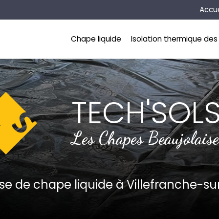
Naviga
Accue
incipale
Chape liquide
Isolation thermique des 
TECH'SOL
Les Chapes Beaujolaise
ise de chape liquide
à Villefranche-s