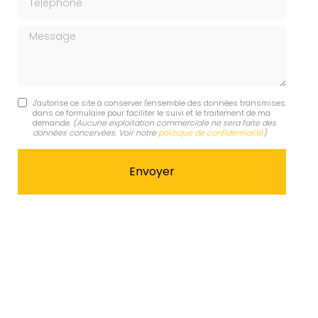
Message
J'autorise ce site à conserver l'ensemble des données transmises
dans ce formulaire pour faciliter le suivi et le traitement de ma
demande.
(Aucune exploitation commerciale ne sera faite des
données concervées. Voir notre
politique de confidentialité
)