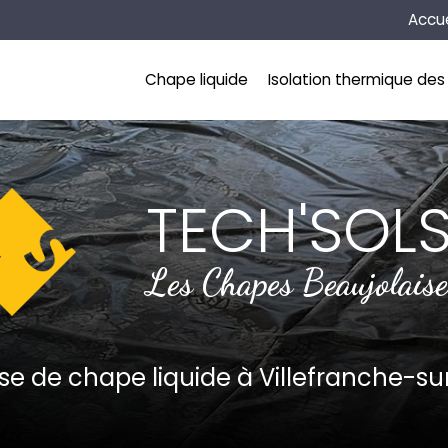
Naviga
Accue
incipale
Chape liquide
Isolation thermique des 
TECH'SOL
Les Chapes Beaujolaise
ise de chape liquide
à Villefranche-s