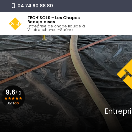
Aller
04 74 60 88 80
au
Navigation pr
contenu
TECH'SOLS – Les Chapes
Beaujolaises
principal
Entreprise de chape liquide à
Villefranche-sur-Saône
9.6
/10
Entrepr
Voir le certificat