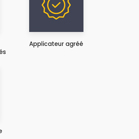
Applicateur agréé
és
e