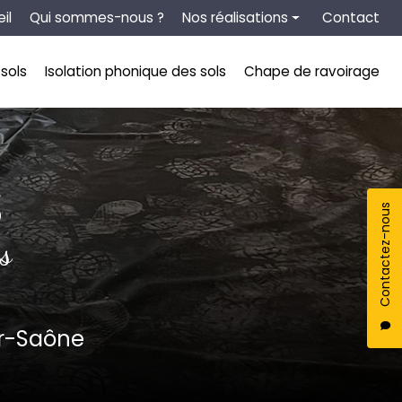
tion secondaire
il
Qui sommes-nous ?
Nos réalisations
Contact
Chape liquide
sols
Isolation phonique des sols
Chape de ravoirage
Isolation thermique des sols
Isolation phonique des sols
Chape de ravoirage
S
Contactez-nous
s
ur-Saône