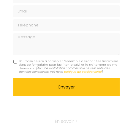
Email
Téléphone
Message
J'autorise ce site à conserver l'ensemble des données transmises
dans ce formulaire pour faciliter le suivi et le traitement de ma
demande.
(Aucune exploitation commerciale ne sera faite des
données concervées. Voir notre
politique de confidentialité
)
En savoir +