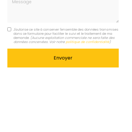
Message
J'autorise ce site à conserver l'ensemble des données transmises
dans ce formulaire pour faciliter le suivi et le traitement de ma
demande.
(Aucune exploitation commerciale ne sera faite des
données concervées. Voir notre
politique de confidentialité
)