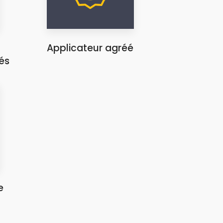
Applicateur agréé
és
e