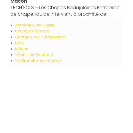
Mâcon
TECH'SOLS – Les Chapes Beaujolaises Entreprise
de chape liquide intervient à proximité de :
Ambérieu-en-Bugey
Bourg-en-Bresse
Châtillon-sur-Chalaronne
Lyon
Mâcon
Villars-les-Dombes
Villefranche-sur-Saône