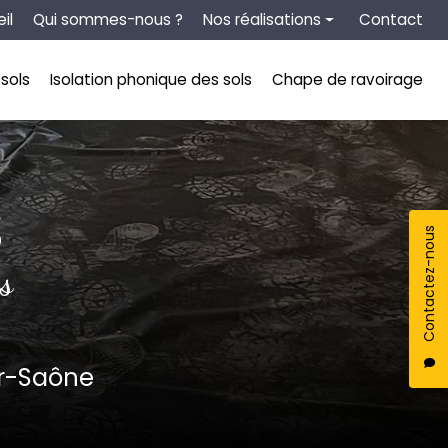
tion secondaire
il
Qui sommes-nous ?
Nos réalisations
Contact
Chape liquide
sols
Isolation phonique des sols
Chape de ravoirage
Isolation thermique des sols
Isolation phonique des sols
Chape de ravoirage
S
Contactez-nous
s
ur-Saône