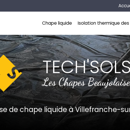
Naviga
Accue
incipale
Chape liquide
Isolation thermique des 
TECH'SOL
Les Chapes Beaujolaise
ise de chape liquide
à Villefranche-s