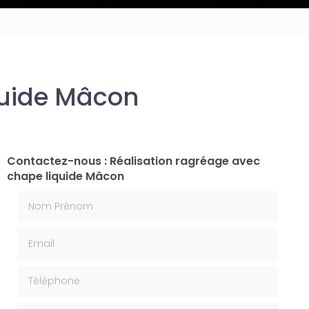
quide Mâcon
Contactez-nous : Réalisation ragréage avec
chape liquide Mâcon
Nom Prénom
Email
Téléphone