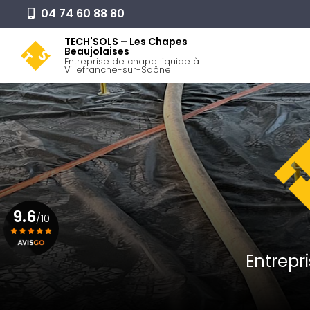
Aller
04 74 60 88 80
au
Navigation pr
contenu
TECH'SOLS – Les Chapes
Beaujolaises
principal
Entreprise de chape liquide à
Villefranche-sur-Saône
9.6
/10
Entrepr
Voir le certificat