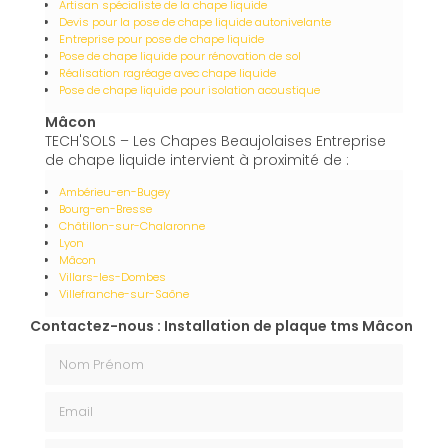
Artisan spécialiste de la chape liquide
Devis pour la pose de chape liquide autonivelante
Entreprise pour pose de chape liquide
Pose de chape liquide pour rénovation de sol
Réalisation ragréage avec chape liquide
Pose de chape liquide pour isolation acoustique
Mâcon
TECH'SOLS – Les Chapes Beaujolaises Entreprise
de chape liquide intervient à proximité de :
Ambérieu-en-Bugey
Bourg-en-Bresse
Châtillon-sur-Chalaronne
Lyon
Mâcon
Villars-les-Dombes
Villefranche-sur-Saône
Contactez-nous : Installation de plaque tms Mâcon
Nom Prénom
Email
Téléphone