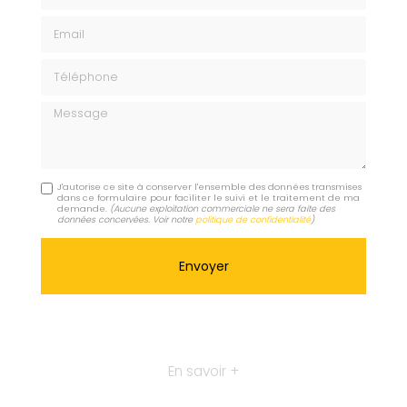
Email
Téléphone
Message
J'autorise ce site à conserver l'ensemble des données transmises
dans ce formulaire pour faciliter le suivi et le traitement de ma
demande.
(Aucune exploitation commerciale ne sera faite des
données concervées. Voir notre
politique de confidentialité
)
En savoir +