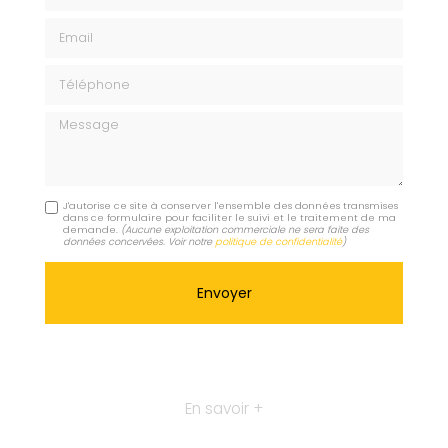
Email
Téléphone
Message
J'autorise ce site à conserver l'ensemble des données transmises
dans ce formulaire pour faciliter le suivi et le traitement de ma
demande.
(Aucune exploitation commerciale ne sera faite des
données concervées. Voir notre
politique de confidentialité
)
En savoir +