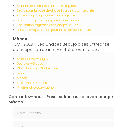
Artisan spécialiste de la chape liquide
Devis pour la pose de chape liquide autonivelante
Entreprise pour pose de chape liquide
Pose de chape liquide pour rénovation de sol
Réalisation ragréage avec chape liquide
Pose de chape liquide pour isolation acoustique
Mâcon
TECH'SOLS – Les Chapes Beaujolaises Entreprise
de chape liquide intervient à proximité de :
Ambérieu-en-Bugey
Bourg-en-Bresse
Châtillon-sur-Chalaronne
Lyon
Mâcon
Villars-les-Dombes
Villefranche-sur-Saône
Contactez-nous : Pose isolant au sol avant chape
Mâcon
Nom Prénom
Email