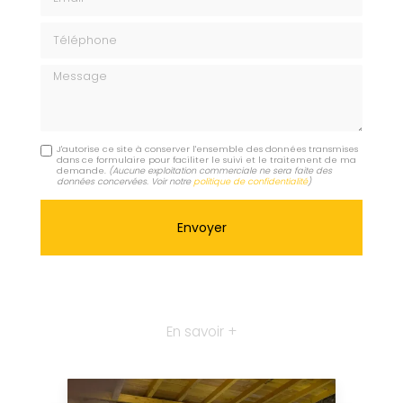
Téléphone
Message
J'autorise ce site à conserver l'ensemble des données transmises
dans ce formulaire pour faciliter le suivi et le traitement de ma
demande.
(Aucune exploitation commerciale ne sera faite des
données concervées. Voir notre
politique de confidentialité
)
En savoir +