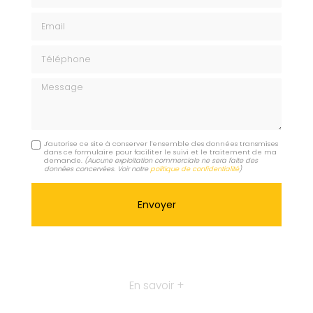
Email
Téléphone
Message
J'autorise ce site à conserver l'ensemble des données transmises
dans ce formulaire pour faciliter le suivi et le traitement de ma
demande.
(Aucune exploitation commerciale ne sera faite des
données concervées. Voir notre
politique de confidentialité
)
En savoir +