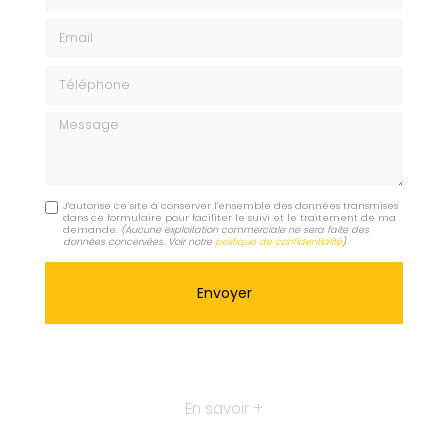
Email
Téléphone
Message
J'autorise ce site à conserver l'ensemble des données transmises
dans ce formulaire pour faciliter le suivi et le traitement de ma
demande.
(Aucune exploitation commerciale ne sera faite des
données concervées. Voir notre
politique de confidentialité
)
En savoir +