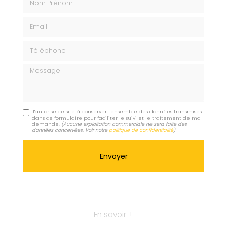
Email
Téléphone
Message
J'autorise ce site à conserver l'ensemble des données transmises
dans ce formulaire pour faciliter le suivi et le traitement de ma
demande.
(Aucune exploitation commerciale ne sera faite des
données concervées. Voir notre
politique de confidentialité
)
En savoir +