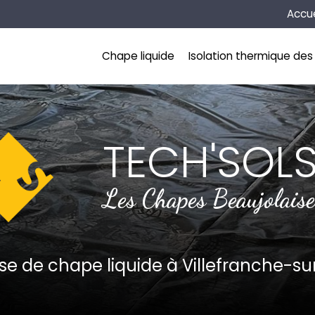
Naviga
Accue
incipale
Chape liquide
Isolation thermique des 
TECH'SOL
Les Chapes Beaujolaise
ise de chape liquide
à Villefranche-s