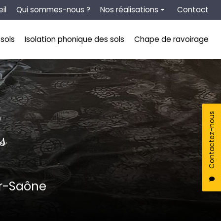
tion secondaire
il
Qui sommes-nous ?
Nos réalisations
Contact
Chape liquide
sols
Isolation phonique des sols
Chape de ravoirage
Isolation thermique des sols
Isolation phonique des sols
Chape de ravoirage
S
Contactez-nous
s
ur-Saône