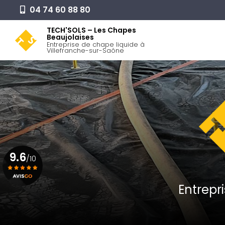
Aller
04 74 60 88 80
au
Navigation pr
contenu
TECH'SOLS – Les Chapes
Beaujolaises
principal
Entreprise de chape liquide à
Villefranche-sur-Saône
9.6
/10
Entrepr
Voir le certificat