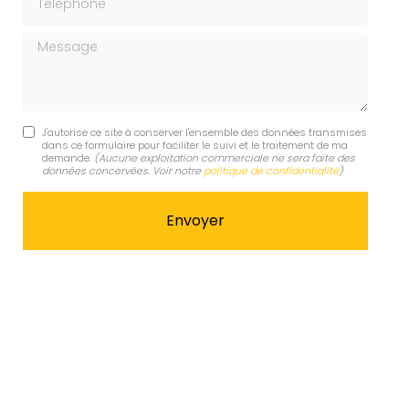
Message
J'autorise ce site à conserver l'ensemble des données transmises
dans ce formulaire pour faciliter le suivi et le traitement de ma
demande.
(Aucune exploitation commerciale ne sera faite des
données concervées. Voir notre
politique de confidentialité
)