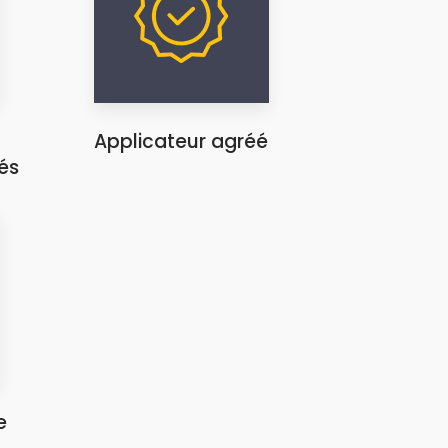
Applicateur agréé
és
e