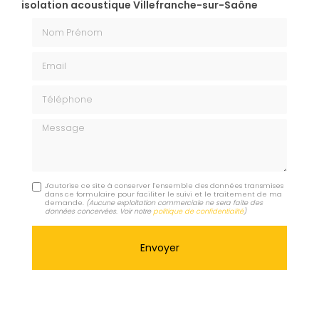
isolation acoustique Villefranche-sur-Saône
Nom Prénom
Email
Téléphone
Message
J'autorise ce site à conserver l'ensemble des données transmises
dans ce formulaire pour faciliter le suivi et le traitement de ma
demande.
(Aucune exploitation commerciale ne sera faite des
données concervées. Voir notre
politique de confidentialité
)