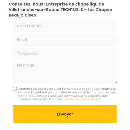
Consultez-nous : Entreprise de chape liquide
Villefranche-sur-Saône TECH'SOLS – Les Chapes
Beaujolaises
Nom Prénom
Email
Téléphone
Message
J'autorise ce site à conserver l'ensemble des données transmises
dans ce formulaire pour faciliter le suivi et le traitement de ma
demande.
(Aucune exploitation commerciale ne sera faite des
données concervées. Voir notre
politique de confidentialité
)