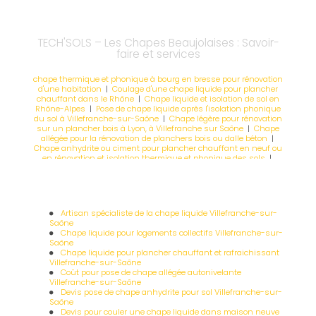
TECH'SOLS – Les Chapes Beaujolaises : Savoir-
faire et services
chape thermique et phonique à bourg en bresse pour rénovation
d'une habitation
|
Coulage d'une chape liquide pour plancher
chauffant dans le Rhône
|
Chape liquide et isolation de sol en
Rhône-Alpes
|
Pose de chape liquide après l'isolation phonique
du sol à Villefranche-sur-Saône
|
Chape légère pour rénovation
sur un plancher bois à Lyon, à Villefranche sur Saône
|
Chape
allégée pour la rénovation de planchers bois ou dalle béton
|
Chape anhydrite ou ciment pour plancher chauffant en neuf ou
en rénovation et isolation thermique et phonique des sols
|
chape fluide et isolation de sols pour une villa neuve ou une
rénovation à Macon
Artisan spécialiste de la chape liquide Villefranche-sur-
Saône
Chape liquide pour logements collectifs Villefranche-sur-
Saône
Chape liquide pour plancher chauffant et rafraichissant
Villefranche-sur-Saône
Coût pour pose de chape allégée autonivelante
Villefranche-sur-Saône
Devis pose de chape anhydrite pour sol Villefranche-sur-
Saône
Devis pour couler une chape liquide dans maison neuve