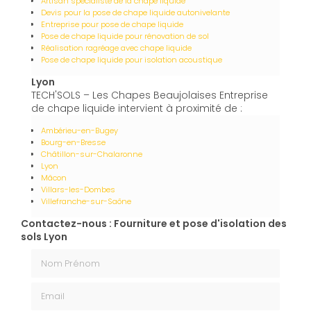
Artisan spécialiste de la chape liquide
Devis pour la pose de chape liquide autonivelante
Entreprise pour pose de chape liquide
Pose de chape liquide pour rénovation de sol
Réalisation ragréage avec chape liquide
Pose de chape liquide pour isolation acoustique
Lyon
TECH'SOLS – Les Chapes Beaujolaises Entreprise
de chape liquide intervient à proximité de :
Ambérieu-en-Bugey
Bourg-en-Bresse
Châtillon-sur-Chalaronne
Lyon
Mâcon
Villars-les-Dombes
Villefranche-sur-Saône
Contactez-nous : Fourniture et pose d'isolation des
sols Lyon
Nom Prénom
Email