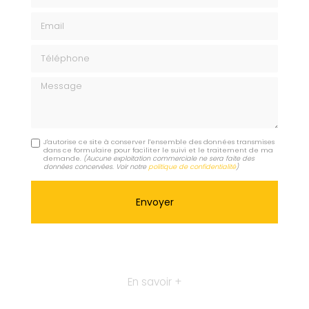
Email
Téléphone
Message
J'autorise ce site à conserver l'ensemble des données transmises
dans ce formulaire pour faciliter le suivi et le traitement de ma
demande.
(Aucune exploitation commerciale ne sera faite des
données concervées. Voir notre
politique de confidentialité
)
En savoir +