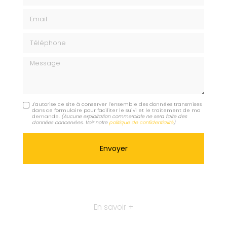
Email
Téléphone
Message
J'autorise ce site à conserver l'ensemble des données transmises
dans ce formulaire pour faciliter le suivi et le traitement de ma
demande.
(Aucune exploitation commerciale ne sera faite des
données concervées. Voir notre
politique de confidentialité
)
En savoir +