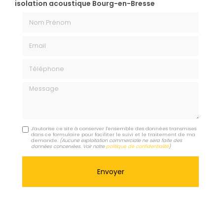
isolation acoustique Bourg-en-Bresse
Nom Prénom
Email
Téléphone
Message
J'autorise ce site à conserver l'ensemble des données transmises
dans ce formulaire pour faciliter le suivi et le traitement de ma
demande.
(Aucune exploitation commerciale ne sera faite des
données concervées. Voir notre
politique de confidentialité
)