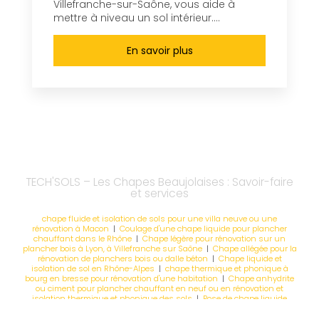
Villefranche-sur-Saône, vous aide à
mettre à niveau un sol intérieur....
En savoir plus
TECH'SOLS – Les Chapes Beaujolaises : Savoir-faire
et services
chape fluide et isolation de sols pour une villa neuve ou une
rénovation à Macon
|
Coulage d'une chape liquide pour plancher
chauffant dans le Rhône
|
Chape légère pour rénovation sur un
plancher bois à Lyon, à Villefranche sur Saône
|
Chape allégée pour la
rénovation de planchers bois ou dalle béton
|
Chape liquide et
isolation de sol en Rhône-Alpes
|
chape thermique et phonique à
bourg en bresse pour rénovation d'une habitation
|
Chape anhydrite
ou ciment pour plancher chauffant en neuf ou en rénovation et
isolation thermique et phonique des sols
|
Pose de chape liquide
après l'isolation phonique du sol à Villefranche-sur-Saône