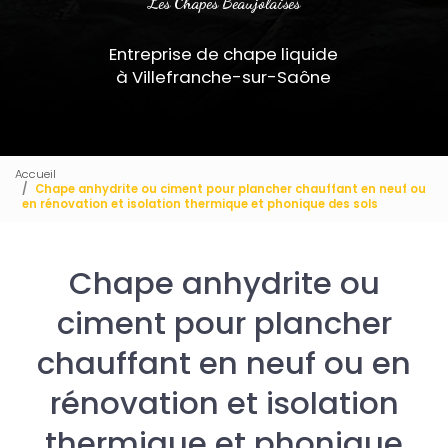
Les Chapes Beaujolaises
Entreprise de chape liquide
à Villefranche-sur-Saône
Accueil
Chape anhydrite ou ciment pour plancher chauffant en neuf ou
en rénovation et isolation thermique et phonique des sols
Chape anhydrite ou
ciment pour plancher
chauffant en neuf ou en
rénovation et isolation
thermique et phonique