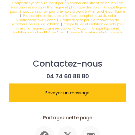
Chape anhydrite ou ciment pour plancher chauffant en neuf ou en
rénovation et isolation thermique et phonique des sols
|
Chape légère
pour rénovation sur un plancher bois à Lyon, à Villefranche sur Saône
|
Pose de chape liquide après l'isolation phonique du sol à
Villefranche-sur-Saône
|
Chape allégée pour la rénovation de
planchers bois ou dalle béton
|
chape fluide et isolation de sols pour
une villa neuve ou une rénovation à Macon
|
Chape liquide et
isolation de sol en Rhône-Alpes
|
chape thermique et phonique à
bourg en bresse pour rénovation d'une habitation
Contactez-nous
04 74 60 88 80
Envoyer un message
Partagez cette page
Facebook
X
Email