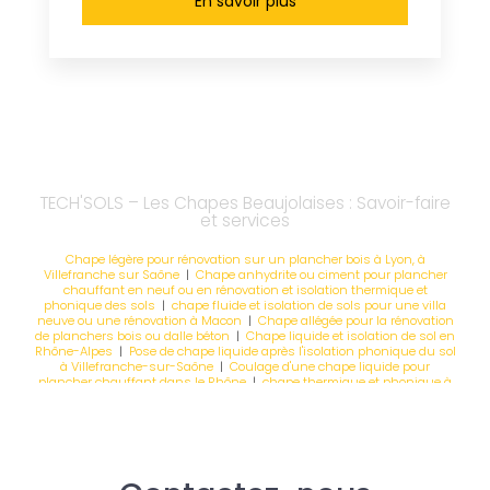
En savoir plus
TECH'SOLS – Les Chapes Beaujolaises : Savoir-faire
et services
Chape légère pour rénovation sur un plancher bois à Lyon, à
Villefranche sur Saône
|
Chape anhydrite ou ciment pour plancher
chauffant en neuf ou en rénovation et isolation thermique et
phonique des sols
|
chape fluide et isolation de sols pour une villa
neuve ou une rénovation à Macon
|
Chape allégée pour la rénovation
de planchers bois ou dalle béton
|
Chape liquide et isolation de sol en
Rhône-Alpes
|
Pose de chape liquide après l'isolation phonique du sol
à Villefranche-sur-Saône
|
Coulage d'une chape liquide pour
plancher chauffant dans le Rhône
|
chape thermique et phonique à
bourg en bresse pour rénovation d'une habitation