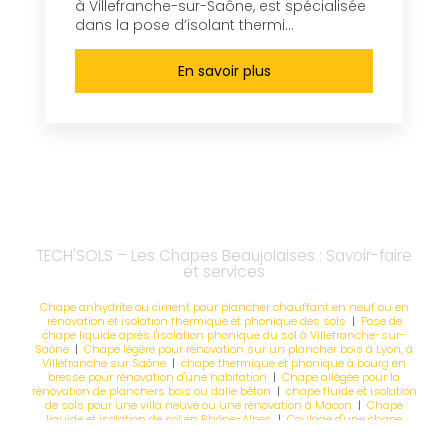
à Villefranche-sur-Saône, est spécialisée
dans la pose d’isolant thermi...
En savoir plus
TECH'SOLS – Les Chapes Beaujolaises : Savoir-faire
et services
Chape anhydrite ou ciment pour plancher chauffant en neuf ou en
rénovation et isolation thermique et phonique des sols
|
Pose de
chape liquide après l'isolation phonique du sol à Villefranche-sur-
Saône
|
Chape légère pour rénovation sur un plancher bois à Lyon, à
Villefranche sur Saône
|
chape thermique et phonique à bourg en
bresse pour rénovation d'une habitation
|
Chape allégée pour la
rénovation de planchers bois ou dalle béton
|
chape fluide et isolation
de sols pour une villa neuve ou une rénovation à Macon
|
Chape
liquide et isolation de sol en Rhône-Alpes
|
Coulage d'une chape
liquide pour plancher chauffant dans le Rhône