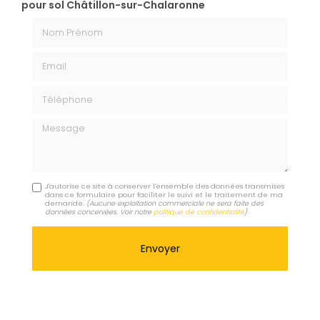
pour sol Châtillon-sur-Chalaronne
Nom Prénom
Email
Téléphone
Message
J'autorise ce site à conserver l'ensemble des données transmises
dans ce formulaire pour faciliter le suivi et le traitement de ma
demande.
(Aucune exploitation commerciale ne sera faite des
données concervées. Voir notre
politique de confidentialité
)