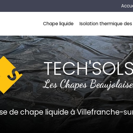
Naviga
Accue
incipale
Chape liquide
Isolation thermique des 
TECH'SOL
Les Chapes Beaujolaise
ise de chape liquide
à Villefranche-s