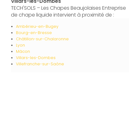
Villars-les-Dombes
TECH'SOLS – Les Chapes Beaujolaises Entreprise
de chape liquide intervient à proximité de :
Ambérieu-en-Bugey
Bourg-en-Bresse
Châtillon-sur-Chalaronne
Lyon
Mâcon
Villars-les-Dombes
Villefranche-sur-Saône