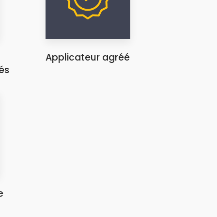
Applicateur agréé
és
e