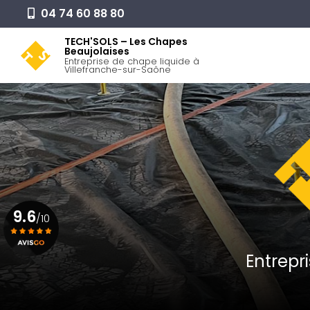
Aller
04 74 60 88 80
au
Navigation pr
contenu
TECH'SOLS – Les Chapes
Beaujolaises
principal
Entreprise de chape liquide à
Villefranche-sur-Saône
9.6
/10
Entrepr
Voir le certificat