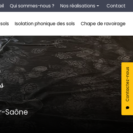
tion secondaire
il
Qui sommes-nous ?
Nos réalisations
Contact
Chape liquide
sols
Isolation phonique des sols
Chape de ravoirage
Isolation thermique des sols
Isolation phonique des sols
Chape de ravoirage
S
Contactez-nous
s
ur-Saône