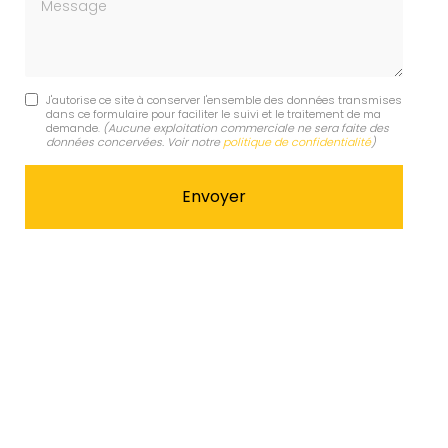
Message
J'autorise ce site à conserver l'ensemble des données transmises
dans ce formulaire pour faciliter le suivi et le traitement de ma
demande.
(Aucune exploitation commerciale ne sera faite des
données concervées. Voir notre
politique de confidentialité
)