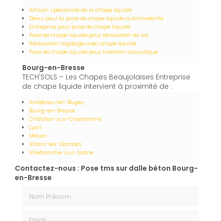
Artisan spécialiste de la chape liquide
Devis pour la pose de chape liquide autonivelante
Entreprise pour pose de chape liquide
Pose de chape liquide pour rénovation de sol
Réalisation ragréage avec chape liquide
Pose de chape liquide pour isolation acoustique
Bourg-en-Bresse
TECH'SOLS – Les Chapes Beaujolaises Entreprise
de chape liquide intervient à proximité de :
Ambérieu-en-Bugey
Bourg-en-Bresse
Châtillon-sur-Chalaronne
Lyon
Mâcon
Villars-les-Dombes
Villefranche-sur-Saône
Contactez-nous : Pose tms sur dalle béton Bourg-
en-Bresse
Nom Prénom
Email