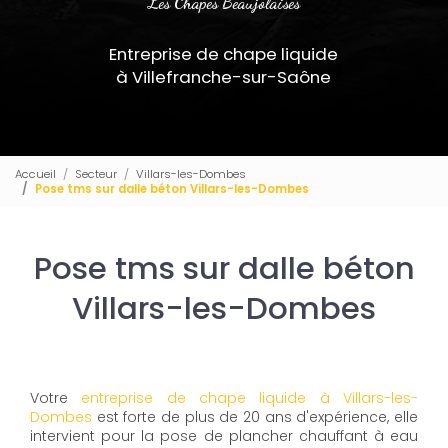
Les Chapes Beaujolaises
Entreprise de chape liquide
à Villefranche-sur-Saône
Accueil
Secteur
Villars-les-Dombes
Pose tms sur dalle béton Villars-les-Dombes
Pose tms sur dalle béton
Villars-les-Dombes
Votre
entreprise de chape liquide à Villars-les-
Dombes
est forte de plus de 20 ans d'expérience, elle
intervient pour la pose de plancher chauffant à eau