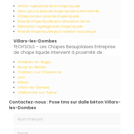
Artisan spécialiste de la chape liquide
Devis pour la pose de chape liquide autonivelante
Entreprise pour pose de chape liquide
Pose de chape liquide pour rénovation de sol
Réalisation ragréage avec chape liquide
Pose de chape liquide pour isolation acoustique
Villars-les-Dombes
TECH'SOLS – Les Chapes Beaujolaises Entreprise
de chape liquide intervient à proximité de :
Ambérieu-en-Bugey
Bourg-en-Bresse
Châtillon-sur-Chalaronne
Lyon
Mâcon
Villars-les-Dombes
Villefranche-sur-Saône
Contactez-nous : Pose tms sur dalle béton Villars-
les-Dombes
Nom Prénom
Email